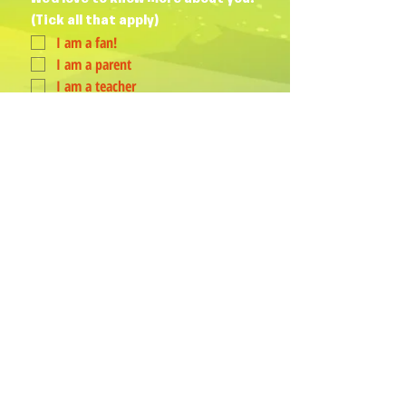
(Tick all that apply)
I am a fan!
I am a parent
I am a teacher
I book events
Join Our Mailing List
Yes, subscribe me to your 
newsletter.
*
Humphrey & his Friends acknowledge
Aboriginal and Torres Strait Islander
peoples as the First Australians and
Traditional Custodians of the lands
where we live, love, learn and work.
PROUD
P
ARTNER
OF