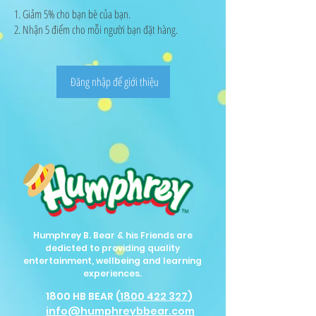
Giảm 5% cho bạn bè của bạn.
Nhận 5 điểm cho mỗi người bạn đặt hàng.
Đăng nhập để giới thiệu
Humphrey B. Bear & his Friends are
dedicted to providing quality
entertainment, wellbeing and learning
experiences.
1800 HB BEAR (
1800 422 327
)
info@humphreybbear.com