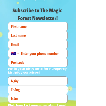
Subscribe to The Magic 
Forest Newsletter!
Put in your birth date for Humphrey
birthday surprises!
We'd love to know more about you! 