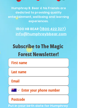
Humphrey B. Bear & his Friends are
dedicted to providing quality
entertainment, wellbeing and learning
experiences.
1800 HB BEAR (
1800 422 327
)
info@humphreybbear.com
Subscribe to The Magic 
Forest Newsletter!
Put in your birth date for Humphrey