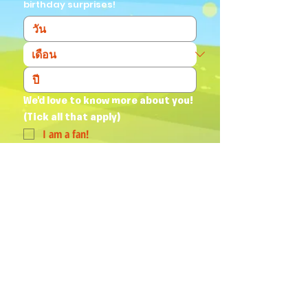
birthday surprises!
We'd love to know more about you! 
(Tick all that apply)
I am a fan!
I am a parent
I am a teacher
I book events
Join Our Mailing List
Yes, subscribe me to your 
newsletter.
*
Humphrey & his Friends acknowledge
Aboriginal and Torres Strait Islander
peoples as the First Australians and